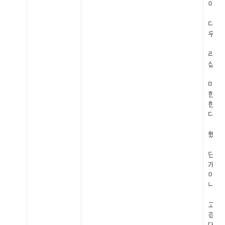
이 불
다. 
우에는
라.
십 해
마. 
한 
한 경
다.

    1. 튜터는 커리큘럼 상의 클래스를 이행
했으
    2. 단, 클래스 진행의 문제가 있었다고 판
단될 
개인
이에
니다.

    3. 만일, 수강생이 튜터에게 문제가 있다
고 판
경우,
대한