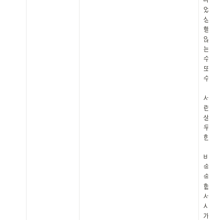
었는지
상의 
행, 
않는
는 경
수 있
또는 
수 있
    4. 약관에 규정된 회사의 탈잉안전결제
서비
련하
생한 
우선시
한 책
바.
속 된
속되지
협의
서는 
사이에
개입할