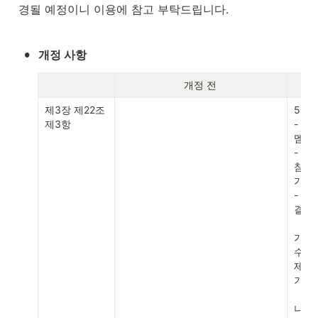
경될 예정이니 이용에 참고 부탁드립니다.
•
개정 사항
                      개정 전
제3장 제22조 
5. 멤
제3항
- 멤
멤버십
- 클
참석하
가

- 다
결제 
가. 
수강
제대금
기결제
나. 